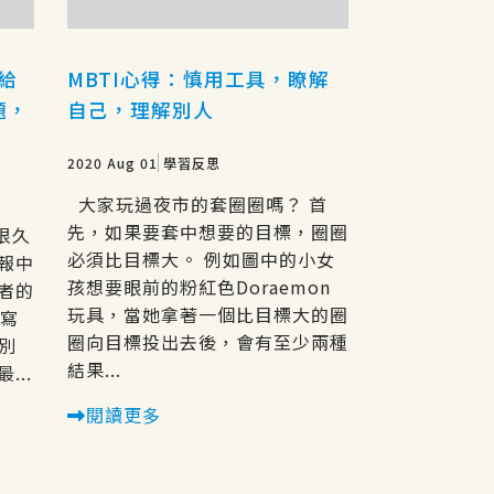
生給
MBTI心得：慎用工具，瞭解
題，
自己，理解別人
2020 Aug 01
學習反思
大家玩過夜市的套圈圈嗎？ 首
先，如果要套中想要的目標，圈圈
來很久
必須比目標大。 例如圖中的小女
報中
孩想要眼前的粉紅色Doraemon
者的
玩具，當她拿著一個比目標大的圈
來寫
圈向目標投出去後，會有至少兩種
送別
結果...
..
閱讀更多