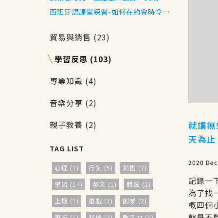
來了什麼樣的收穫
西班牙語課堂練習-如何在約會時令對
方印象深刻
貿易與銷售 (23)
學習反思 (103)
專業知識 (4)
音樂分享 (2)
親子教養 (2)
就讓無
天為止
2020 Dec
心理 (2)
行銷 (5)
銷售 (7)
記錄一下
學習 (14)
英文 (1)
體驗 (2)
為了找
上癮 (1)
遊戲 (1)
創業 (2)
概四個小
就是不斷
筆記 (1)
科技 (3)
數字力 (1)