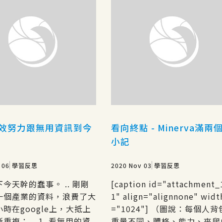
效努力跟無用資訊到今
看向終點 - Minerva滿兩
小記
 06
學習反思
2020 Nov 03
學習反思
今天幹的蠢事。 .. 剛剛
[caption id="attachment_
一個產業的資料，浪費了大
1" align="alignnone" widt
時在google上，大抵上
="1024"] （圖說：每個人
重複： .. 1. 看無用的資
重量不同、體格、能力、來爬