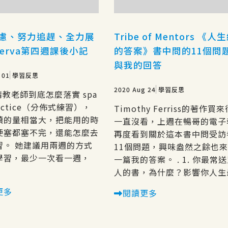
慮、努力追趕、全力展
Tribe of Mentors 《人
nerva第四週課後小記
的答案》書中問的11個問
與我的回答
 01
學習反思
2020 Aug 24
學習反思
請教老師到底怎麼落實 spa
ractice（分佈式練習），
Timothy Ferriss的著作買
讀的量相當大，把能用的時
一直沒看，上週在暢哥的電子
硬塞都塞不完，還能怎麼去
再度看到關於這本書中問受訪
習。 她建議用兩週的方式
11個問題，興味盎然之餘也
學習，最少一次看一週，
一篇我的答案。 . 1. 你最常
人的書，為什麼？影響你人生最.
更多
閱讀更多