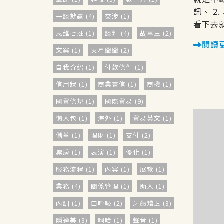
訊、 2
一談就贏 (4)
交涉 (1)
看下去就
思維七班 (1)
談判 (4)
故事王 (2)
閱讀
文案 (1)
火星爺爺 (2)
自我介紹 (1)
付款條件 (1)
信用狀 (1)
商業書信 (1)
商機 (1)
國貿條規 (1)
國際貿易 (9)
懶人包 (1)
海外 (1)
貿易英文 (1)
儲蓄 (1)
理財 (1)
支付 (2)
票房 (1)
表演 (1)
優化 (1)
服務流程 (1)
內容 (1)
展覽 (1)
業務 (4)
關係管理 (1)
助人 (1)
內訓 (1)
口呼吸 (2)
牙齒矯正 (3)
隱適美 (3)
啊哈 (1)
聲音 (1)