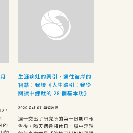
個月
生涯病灶的藥引，通往彼岸的
智慧：我讀《人生路引：我從
閱讀中練就的 28 個基本功》
2020 Oct 07
學習反思
127
h
週一交出了研究所的第一份期中報
背包的
告後，隔天適逢特休日，腦中浮現
山的