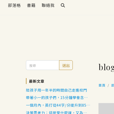
部落格
書籍
聯絡我
blo
送出
最新文章
首頁
陪孩子用一年半的時間自己走進校門
帶著小一的孩子們，15分鐘學會念出
日語五十音
一個月內，英打從44字/分提升到85
字/分
決策思考力：這是堂什麼課，又為我帶