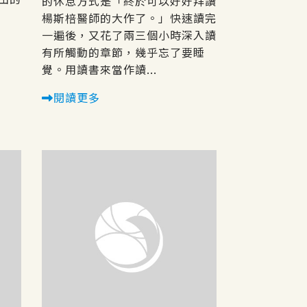
的休息方式是「終於可以好好拜讀
楊斯棓醫師的大作了。」快速讀完
一遍後，又花了兩三個小時深入讀
有所觸動的章節，幾乎忘了要睡
覺。用讀書來當作讀...
閱讀更多