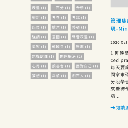
表達 (1)
一百分 (1)
升學 (1)
檢討 (1)
考卷 (1)
考試 (1)
管理焦
座位 (1)
搶票 (1)
停頓 (1)
現-Mi
強調 (1)
意圖 (1)
聲音表達 (1)
2020 Oct
奧客 (1)
蘇國垚 (1)
難纏 (1)
1 昨晚
危機處理 (1)
問題解決 (2)
ced p
心得 (1)
讀書會 (1)
面對自己 (1)
每天要
間拿來
夢想 (1)
斜槓 (1)
樹百人 (1)
分段學
雜工 (1)
咬合 (1)
打呼 (1)
來看待
腦...
羅士傑醫師 (1)
invisalign (1)
羅士傑 (1)
創意王 (1)
策略王 (1)
閱讀
建立關係 (1)
正向 (1)
防衛 (1)
人生 (1)
國王的新衣 (1)
職場 (1)