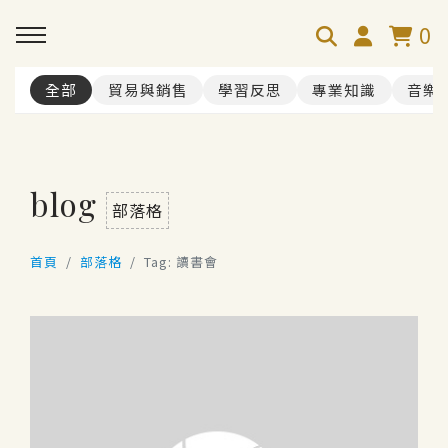
0
全部
貿易與銷售
學習反思
專業知識
音樂
blog
部落格
首頁
部落格
Tag: 讀書會