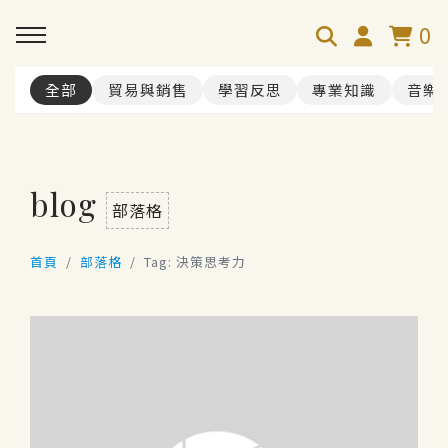
0
全部
貿易與銷售
學習反思
專業知識
音樂
blog
部落格
首頁
部落格
Tag: 決策思考力