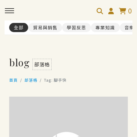
0
全部
貿易與銷售
學習反思
專業知識
音樂
blog
部落格
首頁
部落格
Tag: 腳手快