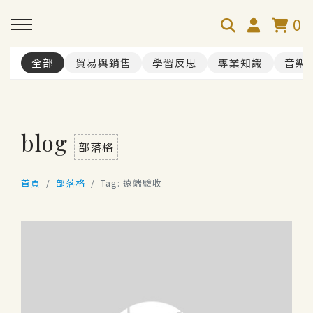
0
全部
貿易與銷售
學習反思
專業知識
音樂
blog
部落格
首頁
部落格
Tag: 遠端驗收