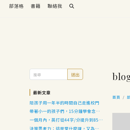
部落格
書籍
聯絡我
blo
送出
最新文章
首頁
陪孩子用一年半的時間自己走進校門
帶著小一的孩子們，15分鐘學會念出
日語五十音
一個月內，英打從44字/分提升到85
字/分
決策思考力：這是堂什麼課，又為我帶