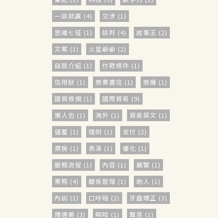
一談就贏 (4)
交涉 (1)
思維七班 (1)
談判 (4)
故事王 (2)
文案 (1)
火星爺爺 (2)
自我介紹 (1)
付款條件 (1)
信用狀 (1)
商業書信 (1)
商機 (1)
國貿條規 (1)
國際貿易 (9)
懶人包 (1)
海外 (1)
貿易英文 (1)
儲蓄 (1)
理財 (1)
支付 (2)
票房 (1)
表演 (1)
優化 (1)
服務流程 (1)
內容 (1)
展覽 (1)
業務 (4)
關係管理 (1)
助人 (1)
內訓 (1)
口呼吸 (2)
牙齒矯正 (3)
隱適美 (3)
啊哈 (1)
聲音 (1)