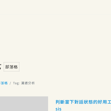
g
部落格
部落格
Tag: 溝通分析
判斷當下對話狀態的好用工具：溝
sis