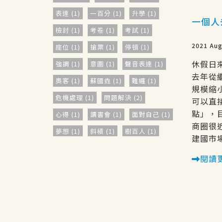
表達 (1)
一百分 (1)
升學 (1)
一個人
檢討 (1)
考卷 (1)
考試 (1)
2021 Aug
座位 (1)
搶票 (1)
停頓 (1)
休假日
強調 (1)
意圖 (1)
聲音表達 (1)
去年從
奧客 (1)
蘇國垚 (1)
難纏 (1)
規模縮
危機處理 (1)
問題解決 (2)
可以直接
點」，
心得 (1)
讀書會 (1)
面對自己 (1)
商圈很
夢想 (1)
斜槓 (1)
樹百人 (1)
建國市場
雜工 (1)
咬合 (1)
打呼 (1)
閱讀
羅士傑醫師 (1)
invisalign (1)
羅士傑 (1)
創意王 (1)
策略王 (1)
建立關係 (1)
正向 (1)
防衛 (1)
人生 (1)
國王的新衣 (1)
職場 (1)