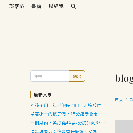
部落格
書籍
聯絡我
blo
送出
最新文章
首頁
陪孩子用一年半的時間自己走進校門
帶著小一的孩子們，15分鐘學會念出
日語五十音
一個月內，英打從44字/分提升到85
字/分
決策思考力：這是堂什麼課，又為我帶