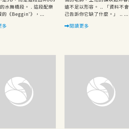
的水舞橋段。 . 這段配樂
遠不足以形容。 .. 「資料不
《Beggin'》，...
己告訴你它缺了什麼。」 .. ...
更多
閱讀更多