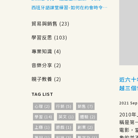
來了什麼樣的收穫
西班牙語課堂練習-如何在約會時令對
方印象深刻
貿易與銷售 (23)
學習反思 (103)
專業知識 (4)
音樂分享 (2)
親子教養 (2)
近六十
越三個世
2021 Sep
心理 (2)
行銷 (5)
銷售 (7)
2010
學習 (14)
英文 (1)
體驗 (2)
稱是第
上癮 (1)
遊戲 (1)
創業 (2)
電影，
象的並不
筆記 (1)
科技 (3)
數字力 (1)