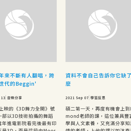
年來不斷有人翻唱，跨
資料不會自己告訴你它缺
代的Beggin'
麼
 13
音樂分享
2021 Sep 07
學習反思
年上映的《3D舞力全開》號
碩二第一天，再度有機會上到D
一部以3D技術拍攝的舞蹈
mond老師的課，這位兼具豐
當年進電影院看完後最有印
學與人文素養，又充滿分享知
是3D，而是這段由Moos
情的老師，上他的課以如沐春