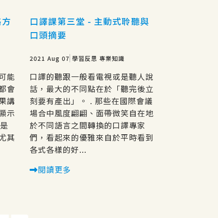
絡方
口譯課第三堂 - 主動式聆聽與
口頭摘要
2021 Aug 07
學習反思
專業知識
可能
口譯的聽跟一般看電視或是聽人說
都會
話，最大的不同點在於「聽完後立
果講
刻要有產出」。 . 那些在國際會議
顯示
場合中風度翩翩、面帶微笑自在地
不是
於不同語言之間轉換的口譯專家
尤其
們，看起來的優雅來自於平時看到
各式各樣的好...
閱讀更多