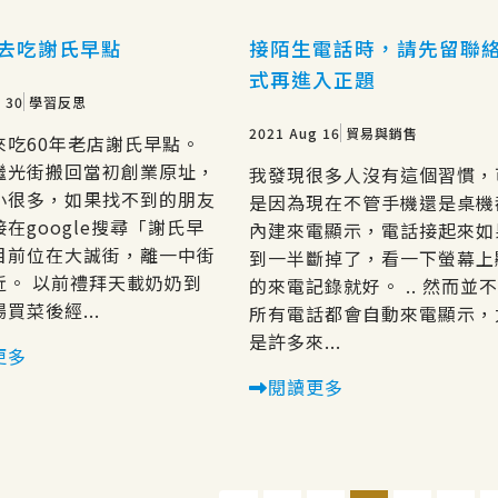
去吃謝氏早點
接陌生電話時，請先留聯
式再進入正題
 30
學習反思
2021 Aug 16
貿易與銷售
來吃60年老店謝氏早點。
繼光街搬回當初創業原址，
我發現很多人沒有這個習慣，
小很多，如果找不到的朋友
是因為現在不管手機還是桌機
在google搜尋「謝氏早
內建來電顯示，電話接起來如
目前位在大誠街，離一中街
到一半斷掉了，看一下螢幕上
近。 以前禮拜天載奶奶到
的來電記錄就好。 .. 然而並
買菜後經...
所有電話都會自動來電顯示，
是許多來...
更多
閱讀更多