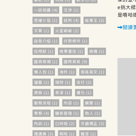
e挑大樑
一談就贏 (4)
交涉 (1)
是嘻哈版的
思維七班 (1)
談判 (4)
故事王 (2)
閱讀
文案 (1)
火星爺爺 (2)
自我介紹 (1)
付款條件 (1)
信用狀 (1)
商業書信 (1)
商機 (1)
國貿條規 (1)
國際貿易 (9)
懶人包 (1)
海外 (1)
貿易英文 (1)
儲蓄 (1)
理財 (1)
支付 (2)
票房 (1)
表演 (1)
優化 (1)
服務流程 (1)
內容 (1)
展覽 (1)
業務 (4)
關係管理 (1)
助人 (1)
內訓 (1)
口呼吸 (2)
牙齒矯正 (3)
隱適美 (3)
啊哈 (1)
聲音 (1)