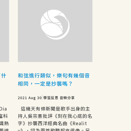
了什
和弦進行類似，樂句有幾個音
相同，一定是抄襲嗎？
2021 Aug 30
學習反思
音樂分享
ia
這幾天有條新聞是歌手出身的主
富科
持人吳宗憲批評《刻在我心底的名
識熱
字》抄襲西洋經典名曲《Realit
風遠
y》，認為兩首歌聽起來很像。另