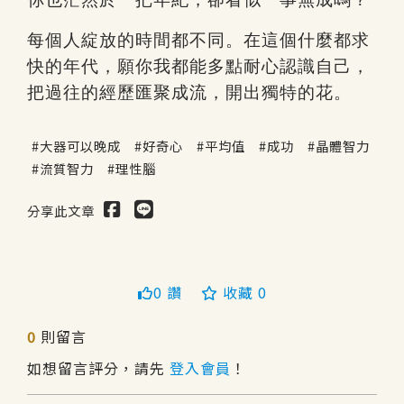
每個人綻放的時間都不同。在這個什麼都求
快的年代，願你我都能多點耐心認識自己，
把過往的經歷匯聚成流，開出獨特的花。
大器可以晚成
好奇心
平均值
成功
晶體智力
流質智力
理性腦
分享此文章
0 讚
收藏 0
送出
0
則留言
如想留言評分，請先
登入會員
！