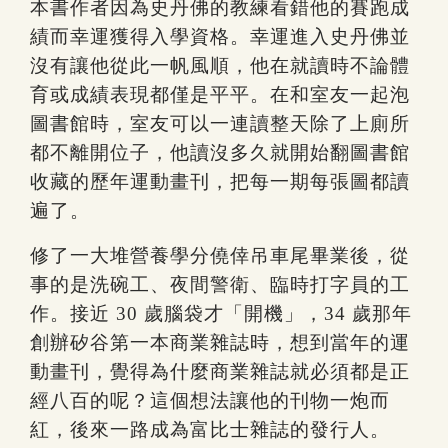
本書作者因為史丹佛的教練看錯他的賽跑成
績而幸運獲得入學資格。幸運進入史丹佛並
沒有讓他從此一帆風順，他在就讀時不論體
育或成績表現都僅是平平。在和室友一起泡
圖書館時，室友可以一連讀整天除了上廁所
都不離開位子，他讀沒多久就開始翻圖書館
收藏的歷年運動畫刊，把每一期每張圖都讀
遍了。
修了一大堆營養學分僥倖吊車尾畢業後，從
事的是洗碗工、夜間警衛、臨時打字員的工
作。接近 30 歲腦袋才「開機」，34 歲那年
創辦矽谷第一本商業雜誌時，想到當年的運
動畫刊，覺得為什麼商業雜誌就必須都是正
經八百的呢？這個想法讓他的刊物一炮而
紅，後來一路成為富比士雜誌的發行人。