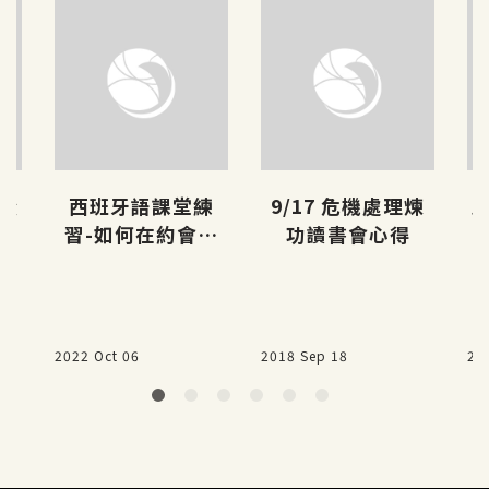
從
西班牙語課堂練
9/17 危機處理煉
5
習-如何在約會時
功讀書會心得
令對方印象深刻
2022 Oct 06
2018 Sep 18
20