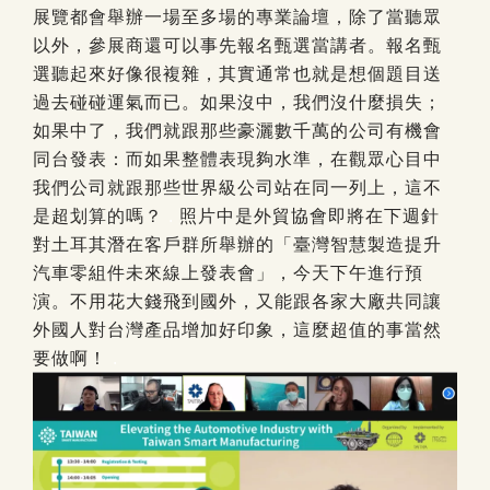
展覽都會舉辦一場至多場的專業論壇，除了當聽眾
以外，參展商還可以事先報名甄選當講者。報名甄
選聽起來好像很複雜，其實通常也就是想個題目送
過去碰碰運氣而已。如果沒中，我們沒什麼損失；
如果中了，我們就跟那些豪灑數千萬的公司有機會
同台發表：而如果整體表現夠水準，在觀眾心目中
我們公司就跟那些世界級公司站在同一列上，這不
是超划算的嗎？
.
照片中是外貿協會即將在下週針
對土耳其潛在客戶群所舉辦的「臺灣智慧製造提升
汽車零組件未來線上發表會」，今天下午進行預
演。不用花大錢飛到國外，又能跟各家大廠共同讓
外國人對台灣產品增加好印象，這麼超值的事當然
要做啊！
.