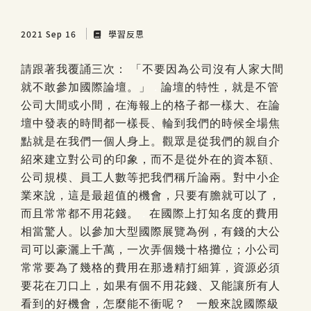
2021 Sep 16
學習反思
請跟著我覆誦三次：
「不要因為公司沒有人家大間
就不敢參加國際論壇。」
.
論壇的特性，就是不管
公司大間或小間，在海報上的格子都一樣大、在論
壇中發表的時間都一樣長、輪到我們的時候全場焦
點就是在我們一個人身上。觀眾是從我們的親自介
紹來建立對公司的印象，而不是從外在的資本額、
公司規模、員工人數等把我們稱斤論兩。對中小企
業來說，這是最超值的機會，只要有膽就可以了，
而且常常都不用花錢。
.
在國際上打知名度的費用
相當驚人。以參加大型國際展覽為例，有錢的大公
司可以豪灑上千萬，一次弄個幾十格攤位；小公司
常常要為了幾格的費用在那邊精打細算，資源必須
要花在刀口上，如果有個不用花錢、又能讓所有人
看到的好機會，怎麼能不衝呢？
.
一般來說國際級