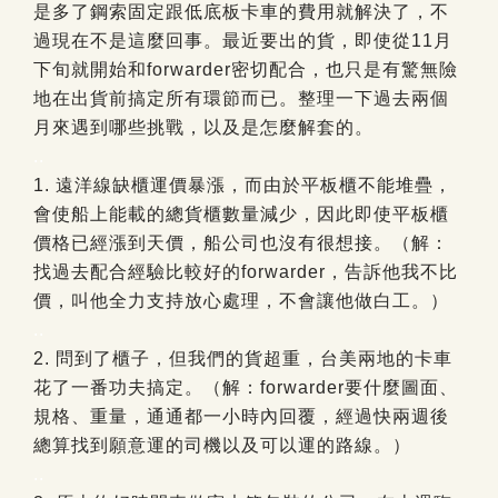
是多了鋼索固定跟低底板卡車的費用就解決了，不
過現在不是這麼回事。最近要出的貨，即使從11月
下旬就開始和forwarder密切配合，也只是有驚無險
地在出貨前搞定所有環節而已。整理一下過去兩個
月來遇到哪些挑戰，以及是怎麼解套的。
..
1. 遠洋線缺櫃運價暴漲，而由於平板櫃不能堆疊，
會使船上能載的總貨櫃數量減少，因此即使平板櫃
價格已經漲到天價，船公司也沒有很想接。（解：
找過去配合經驗比較好的forwarder，告訴他我不比
價，叫他全力支持放心處理，不會讓他做白工。）
..
2. 問到了櫃子，但我們的貨超重，台美兩地的卡車
花了一番功夫搞定。（解：forwarder要什麼圖面、
規格、重量，通通都一小時內回覆，經過快兩週後
總算找到願意運的司機以及可以運的路線。）
..