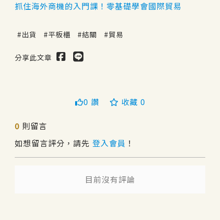
抓住海外商機的入門課！零基礎學會國際貿易
出貨
平板櫃
結關
貿易
分享此文章
0 讚
收藏 0
送出
0
則留言
如想留言評分，請先
登入會員
！
目前沒有評論