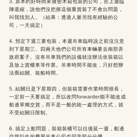
3. 原本約好時間來做密木箱包裝的公司，在上週臨
陣退縮，說他們沒把握這個重貨裝了不會出問題，
叫我找別人。（結果：透過人脈另找有經驗的公
司，一天搞定）
..
4. 預定下週三要包裝，本週吊車臨時說之前沒注意
到下星期三、四兩天他們公司所有車輛要去南部弄
政府案子。沒有吊車我們的設備就沒辦法坐裝箱以
及放上貨櫃車等作業。吊車時間不能改，只好想辦
法喬結關、裝船時間。
..
5. 結關日是下星期四，但裝箱需要作業時間很長，
一定前一天要搞定，所以改問forwarder能不能改成
船邊單獨交貨，而不是一般的統一處理的方式，就
不受結關日限制。
..
6. 搞定上船問題，裝箱裝櫃可以往後延一週，船邊
交貨衍生的費用吊車公司也同意部分分攤。