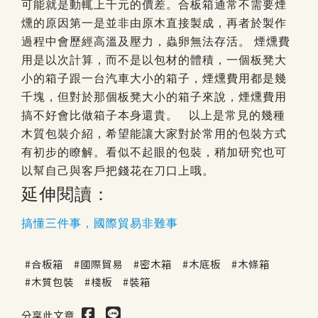
可能就是動輒上千元的價差。合板箱通常不需要煙
燻的原因第一是並非由原木直接製成，再者於製作
過程中會歷經高溫及壓力，蟲卵無法存活。
煙燻費
用是以次計算，而不是以包材的體積，一個板凳大
小的箱子跟一台汽車大小的箱子，煙燻費用都是幾
千塊，但對於那個板凳大小的箱子來說，煙燻費用
搞不好會比做箱子本身還貴。
以上是常見的幾種
木質包裝介紹，希望能讓大家對於常用的包裝方式
有初步的瞭解。看似不起眼的包裝，稍加研究也可
以幫自己與客戶把錢花在刀口上哦。
延伸閱讀：
搞懂三件事，國際貿易非難事
合板箱
國際貿易
密木箱
木底板
木條箱
木質包裝
棧板
裝箱
分享此文章