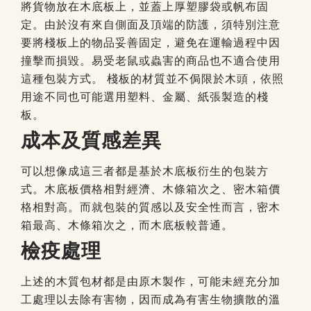
將貨物放在木底板上，並蓋上厚塑膠袋或帆布固
定。由於沒有來自側面及頂端的防護，須特別注意
要將棧板上的物品妥善固定，避免在運輸過程中因
撞擊而損毀。易受老鼠或蟲害的商品也不適合使用
這種包裝方式。
棧板的材質並不侷限於木頭，依照
用途不同也可能選用塑料、金屬、紙張製造的棧
板。
成本及質感差異
可以想像成這三者都是基於木底板衍生的包裝方
式。木底板價格相對經濟、木條箱次之、密木箱價
格相對高。而就包裝的質感以及安全性而言，密木
箱最高、木條箱次之，而木底板較普通。
檢疫處理
上述的木質包材都是由原木製作，可能未經充分加
工處理以去除有害物，因而成為有害生物擴散的溫