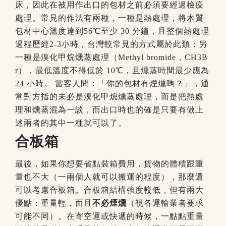
床，因此在被用作出口的包材之前必須要經過檢疫
處理。常見的作法有兩種，一種是熱處理，將木質
包材中心溫度達到56℃至少 30 分鐘，且整個熱處理
過程歷經2-3小時，台灣較常見的方式屬於此類；另
一種是溴化甲烷燻蒸處理（Methyl bromide，CH3B
r），最低溫度不得低於 10℃，且燻蒸時間最少應為
24 小時。
當客人問：「你的包材有煙燻嗎？」，通
常對方指的未必是溴化甲烷燻蒸處理，而是把熱處
理和燻蒸混為一談，而出口時也的確是只要有做上
述兩者的其中一種就可以了。
合板箱
最後，如果你想要省點裝箱費用，貨物的體積跟重
量也不大（一兩個人就可以搬運的程度），那麼還
可以考慮合板箱。合板箱結構強度較低，但有兩大
優點：重量輕，而且
不必煙燻
（視各運輸業者要求
可能不同）。在寄空運或快遞的時候，一點點重量