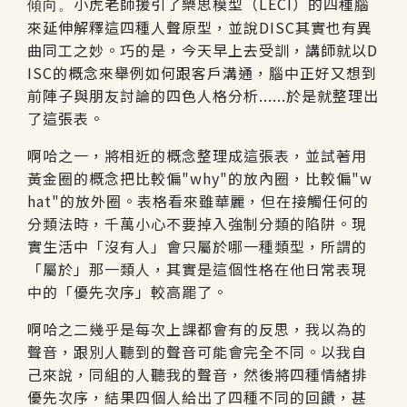
小虎老師援引了樂思模型（LECI）的四種腦
傾向。
來延伸解釋這四種人聲原型，並說DISC其實也有異
曲同工之妙。巧的是，今天早上去受訓，講師就以D
ISC的概念來舉例如何跟客戶溝通，腦中正好又想到
前陣子與朋友討論的四色人格分析......於是就整理出
了這張表。
啊哈之一，將相近的概念整理成這張表，並試著用
黃金圈的概念把比較偏"why"的放內圈，比較偏"w
hat"的放外圈。表格看來雖華麗，但在接觸任何的
分類法時，千萬小心不要掉入強制分類的陷阱。現
實生活中「沒有人」會只屬於哪一種類型，所謂的
「屬於」那一類人，其實是這個性格在他日常表現
中的「優先次序」較高罷了。
啊哈之二幾乎是每次上課都會有的反思，我以為的
聲音，跟別人聽到的聲音可能會完全不同。以我自
己來說，同組的人聽我的聲音，然後將四種情緒排
優先次序，結果四個人給出了四種不同的回饋，甚