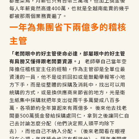
都是菜鳥，月薪也只有台幣三萬塊，但加上獎金後
每人年薪竟然高達400萬，也就是全越南能賣的幾乎
都被那兩個業務賣遍了。
一年為集團省下兩億多的稽核
主管
「老闆眼中的好主管使命必達，部屬眼中的好主管
有肩膀又懂得跟老闆要資源。」
老師舉自己當年空
降擔任稽核室主任的經驗，作為主管卻是全單位最
資淺的一員，他不是從抓回扣或是鼓勵舉報等小地
方下手，而是從整體的採購及消耗中，找出可以用
統購的方式，或是換供應商來節省的地方，光是衛
生紙集中採購就把年支出從兩千多萬變成八百多
萬，各項節約全年算起來有兩億多。 後來他去找老
闆要500萬獎金發給採購處同仁，拿到之後讓同仁自
己去討論怎麼分配（他們決定照人頭平均除下
去），而他自己不納入分配。（後來老闆看在眼裡
記在心裡，年終獎金也沒有虧待他）。 隔年老闆嚐