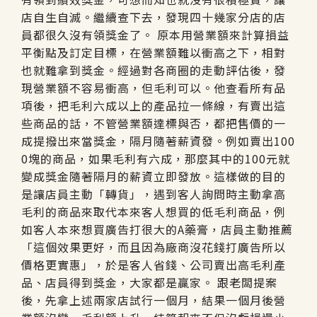
店自生自滅。繼續查下去，發現四十幾家分店的店
員都很久沒有領獎金了。 原本用營業額來計算損益
平衡點及訂定目標，在營業額難以衝高之下，相對
也就難拿到獎金。經過對各商圈的走動評估後，發
現營業額不容易衝高，但毛利可以。他查看所有品
項後，把毛利六成以上的產品拉一條線，有賣出這
些商品的話，不管營業額達標與否，都把售價的一
成提撥出來當獎金，隔月隨著薪資發。例如賣出100
0塊的商品，如果毛利有六成，那麼其中的100元就
變成獎金隨著隔月的薪資立即發放。這樣做的目的
是讓店員主動「轉貨」，遇到客人詢問時主動拿高
毛利的商品來取代本來客人想買的低毛利商品，例
如客人本來想買廣告打很大的A藥膏，店員主動推薦
「這個效果更好，而且因為廠商沒花錢打廣告所以
價格更實惠」，於是客人省錢、公司賣出高毛利產
品、店員得到獎金，大家都是贏家。 跟老闆提案
後，先拿上述兩家店試行一個月，結果一個月後營