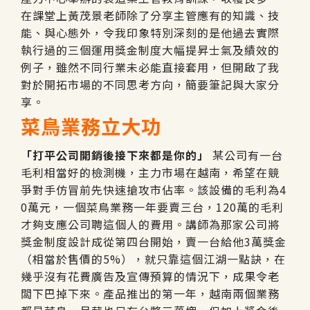
在課堂上黃茂景老師除了分享主管應有的知識、技
能、與心態外，令我印象特別深刻的是他過去實際
執行過的三個運用獎金制度大幅提昇士氣及績效的
例子，雖然不同行業未必能直接套用，但開啟了我
對於開拓市場的不同思考方向，簡要筆記與大家分
享。
菜鳥業務立大功
「打平公司開銷後接下來都是你的」
某公司有一台
毛利相當好的檢測機，主力市場在越南，希望在競
爭對手仿冒前先快速搶攻市佔率。該設備的毛利為4
0萬元，一個菜鳥業務一年要賣三台，120萬的毛利
才夠支應公司聘這個人的費用。講師為那家公司將
獎金制度設計成從第四台開始，賣一台給他3萬獎金
（相當於售價的5%），就只靠這個江湖一點訣，在
幾乎沒有花費廣告及宣傳預算的情況下，成果令老
闆下巴掉下來。產品推出的第一年，越南兩個業務