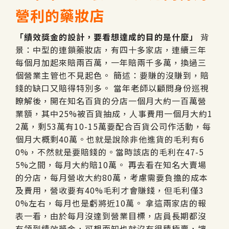
營利的藥妝店
「績效獎金的設計，要看想達成的目的是什麼」
背
景：中型的連鎖藥妝店，有四十多家店，連續三年
每個月加起來賠兩百萬，一年賠兩千多萬，換過三
個營業主管也不見起色。 簡述：要賺的沒賺到，賠
錢的缺口又賠得特別多。 當年老師以顧問身份巡視
瞭解後，開在知名百貨的分店一個月大約一百萬營
業額，其中25%被百貨抽成，人事費用一個月大約1
2萬，剩53萬有10-15萬要配合百貨公司作活動，每
個月大概剩40萬。也就是說除非他進貨的毛利有6
0%，不然就是要賠錢的。當時該店的毛利在47-5
5%之間，每月大約賠10萬。 再去看在知名大賣場
的分店，每月營收大約80萬，考慮需要負擔的成本
及費用，營收要有40%毛利才會賺錢，但毛利僅3
0%左右，每月也是虧將近10萬。 拿這兩家店的報
表一看，由於每月沒達到營業目標，店員長期都沒
有領到績效獎金，可想而知也就沒有很積極賣，讓