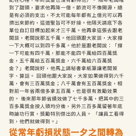
到了甜頭，要求他再降一億。節流可不像開源，總
是有必須的支出，不太可能每年都有上億元可以再
擠出來節約，這道聖旨可不好接。他隔天請底下各
單位自訂目標加起來才三千萬。他再拿這張去跟老
闆談，老闆說那五千萬。他回頭跟大家談，大家撐
一下大概可以到四千多萬。他於是跟老闆說：「撐
一下可能有四千萬，那能不能四千萬給四百萬獎
金，五千萬給五百萬獎金，六千萬給六百萬獎
金？」老闆說好，他馬上請秘書拿紙筆讓老闆簽
字、算話。 回頭他跟大家說，大家如果做得到六千
萬，會有三百萬獎金；八千萬會有五百萬獎金，相
對前一年省兩億多拿五百萬，也是很有激勵效果
的。 後來那年節省績效做了七千多萬，把其中的三
百多萬獎金按人頭均分後，另外三百多萬留著年底
時論功行賞，獎勵特別傑出的人員。 「讓員工看得
到，他們就做得到。」
從常年虧損狀態一夕之間轉為