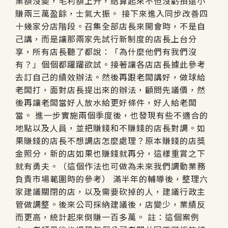
業額沒變，毛利額上升，結算起來不但沒虧損還小
賺兩三萬盈餘，士氣大振。 接下來進入同步改善四
十幾家分店階段。召集全部店長來開會時，不是自
己講，而是讓那兩家先試行新制度的店長上台分
享，所有店長聽了都說：「為什麼他們有我們沒
有？」個個都躍躍欲試。接著讓各店店長據此參考
去訂自己的績效辦法。然後再跟老闆講好，做球給
老闆打，面對店長提出來的辦法，顧問先議價，然
後再讓老闆當好人放水給更好條件，好人給老闆
當。 進一步實施兩個季度後，也發現有些不適合的
地點以及人員，並把賺錢和不賺錢的店長對調。如
果賺錢的店長不想調店怎麼處理？原本賺錢的店獎
金照分，新的店如果也賺錢就再分，這樣重賞之下
就有勇夫。（這個作法也可做為未來我們調動業務
負責市場範圍時的參考） 滿半年的輔導後，整理六
家建議關閉的店，以及需要砍掉的人，建議行政主
管做調整。後來公司採納建議後，店變少，業績反
而更高，統計起來倒賺一百多萬。 註：這個案例